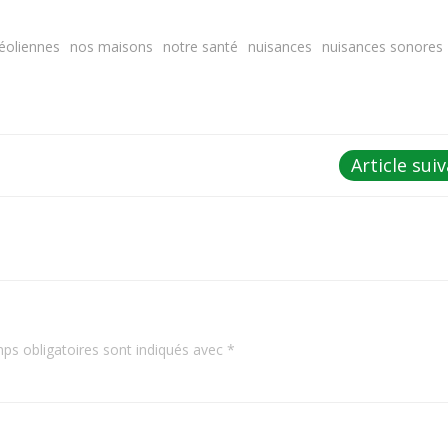
éoliennes
nos maisons
notre santé
nuisances
nuisances sonores
Post
Article sui
navigation
ps obligatoires sont indiqués avec
*