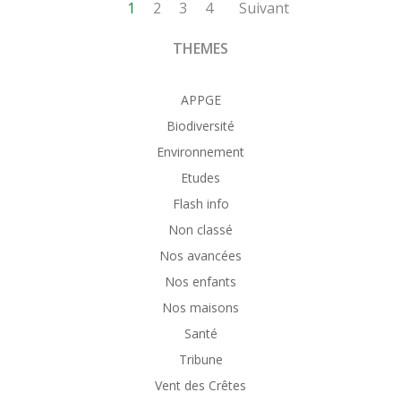
Posts
Posts
Page
Page
Page
Page
1
2
3
4
Suivant
navigation
navigation
THEMES
APPGE
Biodiversité
Environnement
Etudes
Flash info
Non classé
Nos avancées
Nos enfants
Nos maisons
Santé
Tribune
Vent des Crêtes