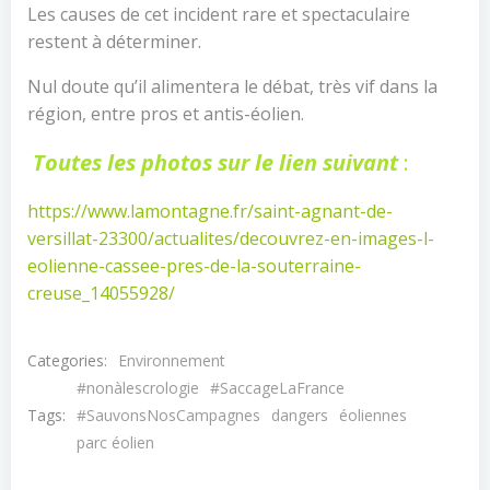
Les causes de cet incident rare et spectaculaire
restent à déterminer.
Nul doute qu’il alimentera le débat, très vif dans la
région, entre pros et antis-éolien.
Toutes les photos sur le lien suivant
:
https://www.lamontagne.fr/saint-agnant-de-
versillat-23300/actualites/decouvrez-en-images-l-
eolienne-cassee-pres-de-la-souterraine-
creuse_14055928/
Categories:
Environnement
#nonàlescrologie
#SaccageLaFrance
Tags:
#SauvonsNosCampagnes
dangers
éoliennes
parc éolien