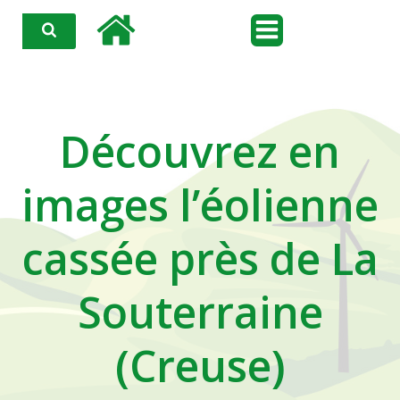
Aller
au
contenu
Découvrez en
images l’éolienne
cassée près de La
Souterraine
(Creuse)