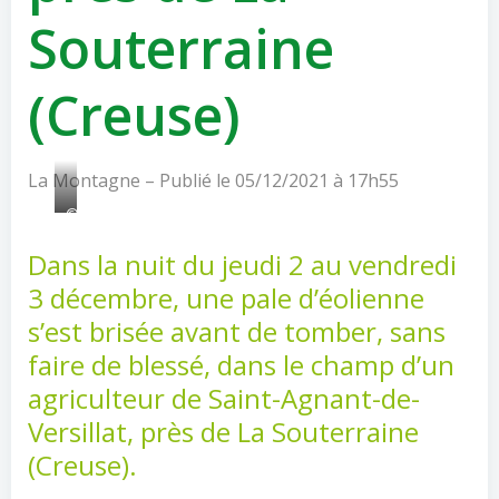
Souterraine
(Creuse)
La Montagne – Publié le 05/12/2021 à 17h55
©Crédit
photo
Dans la nuit du jeudi 2 au vendredi
:
Floris
3 décembre, une pale d’éolienne
Bressy
s’est brisée avant de tomber, sans
et
Alix
faire de blessé, dans le champ d’un
Vermande
agriculteur de Saint-Agnant-de-
–
La
Versillat, près de La Souterraine
Montagne
(Creuse).