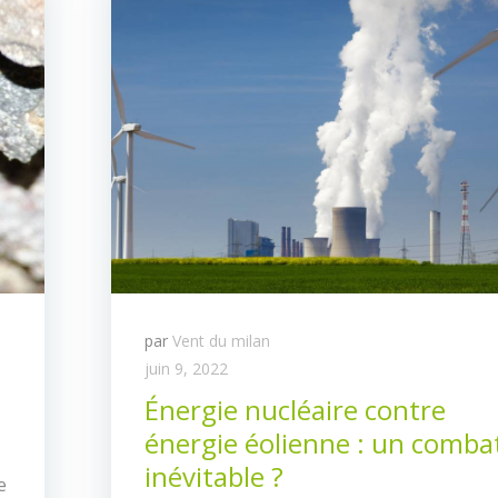
par
Vent du milan
juin 9, 2022
Énergie nucléaire contre
énergie éolienne : un comba
inévitable ?
e