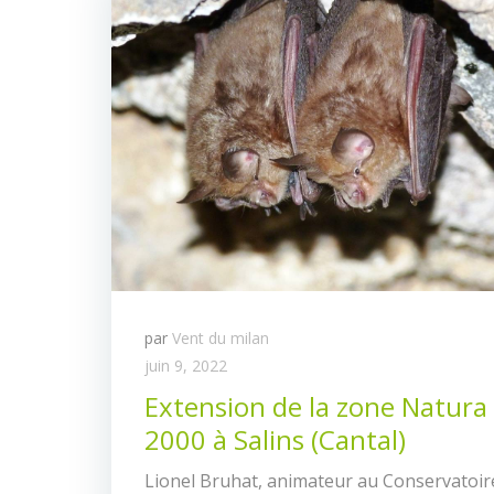
par
Vent du milan
juin 9, 2022
Extension de la zone Natura
2000 à Salins (Cantal)
Lionel Bruhat, animateur au Conservatoir