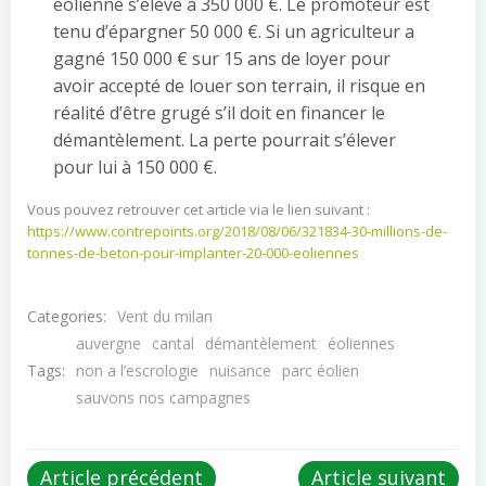
éolienne s’élève à 350 000 €. Le promoteur est
tenu d’épargner 50 000 €. Si un agriculteur a
gagné 150 000 € sur 15 ans de loyer pour
avoir accepté de louer son terrain, il risque en
réalité d’être grugé s’il doit en financer le
démantèlement. La perte pourrait s’élever
pour lui à 150 000 €.
Vous pouvez retrouver cet article via le lien suivant :
https://www.contrepoints.org/2018/08/06/321834-30-millions-de-
tonnes-de-beton-pour-implanter-20-000-eoliennes
Categories:
Vent du milan
auvergne
cantal
démantèlement
éoliennes
Tags:
non a l’escrologie
nuisance
parc éolien
sauvons nos campagnes
Post
Post
Article précédent
Article suivant