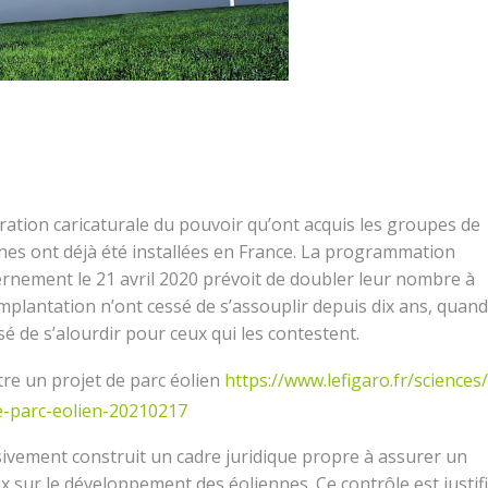
tration caricaturale du pouvoir qu’ont acquis les groupes de
nes ont déjà été installées en France. La programmation
ernement le 21 avril 2020 prévoit de doubler leur nombre à
implantation n’ont cessé de s’assouplir depuis dix ans, quand
é de s’alourdir pour ceux qui les contestent.
tre un projet de parc éolien
https://www.lefigaro.fr/sciences
e-parc-eolien-20210217
ivement construit un cadre juridique propre à assurer un
aux sur le développement des éoliennes. Ce contrôle est justif