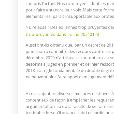
compris l’actuel. Nos concitoyens, dont les ma
pour faire entendre leur voix. Mais cette for
élémentaires, paraît insupportable aux profess
> Lire aussi : Des éoliennes trop bruyantes da
trop-bruyantes-dans-l-orne-20210128
Aussi ont-ils obtenu que, par un décret de 2016
juridiction à connaître des recours contre les 
décembre 2020 n’attribue ce contentieux au seu
désormais jugés en premier et dernier ressort 
2018. La règle fondamentale du double degré d
ne peuvent plus faire appel d’un jugement déf
À cela s’ajoutent diverses mesures destinées à 
contentieux de façon à empêcher les requérant
argumentation. Là où la faculté de se faire ent
justiciable lorsqu’il attaque l’abri de jardin q