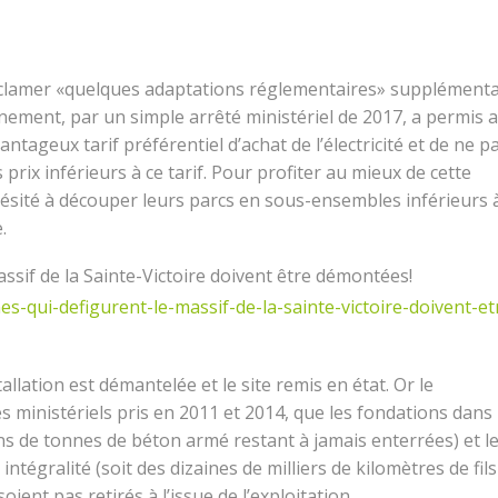
éclamer «quelques adaptations réglementaires» supplémenta
ement, par un simple arrêté ministériel de 2017, a permis 
ntageux tarif préférentiel d’achat de l’électricité et de ne p
 prix inférieurs à ce tarif. Pour profiter au mieux de cette
s hésité à découper leurs parcs en sous-ensembles inférieurs 
.
massif de la Sainte-Victoire doivent être démontées!
nes-qui-defigurent-le-massif-de-la-sainte-victoire-doivent-et
nstallation est démantelée et le site remis en état. Or le
 ministériels pris en 2011 et 2014, que les fondations dans 
ons de tonnes de béton armé restant à jamais enterrées) et l
ntégralité (soit des dizaines de milliers de kilomètres de fils
ient pas retirés à l’issue de l’exploitation.