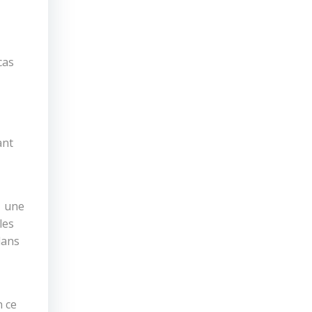
cas
ant
1 une
les
dans
n ce