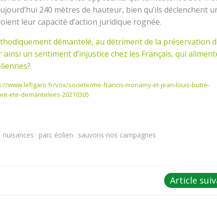
aujourd’hui 240 mètres de hauteur, bien qu’ils déclenchent u
oient leur capacité d’action juridique rognée.
 méthodiquement démantelé, au détriment de la préservation 
 ainsi un sentiment d’injustice chez les Français, qui alimen
oliennes?
s://www.lefigaro.fr/vox/societe/me-francis-monamy-et-jean-louis-butre-
s-ont-ete-demantelees-20210305
nuisances
parc éolien
sauvons nos campagnes
Post
Article sui
navigation