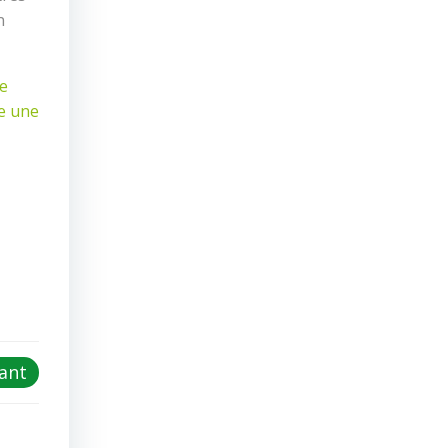
n
de
te une
vant