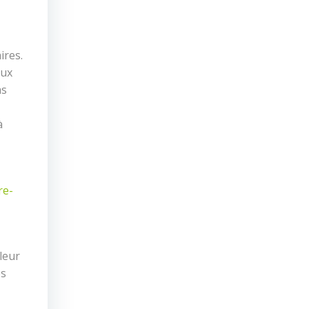
ires.
aux
as
à
re-
leur
es