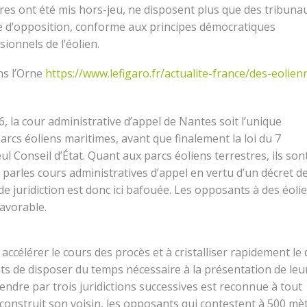
ires ont été mis hors-jeu, ne disposent plus que des tribuna
me d’opposition, conforme aux principes démocratiques
ionnels de l’éolien.
ns l’Orne
https://www.lefigaro.fr/actualite-france/des-eolien
, la cour administrative d’appel de Nantes soit l’unique
parcs éoliens maritimes, avant que finalement la loi du 7
l Conseil d’État. Quant aux parcs éoliens terrestres, ils son
parles cours administratives d’appel en vertu d’un décret d
e juridiction est donc ici bafouée. Les opposants à des éoli
avorable.
accélérer le cours des procès et à cristalliser rapidement le
s de disposer du temps nécessaire à la présentation de leu
endre par trois juridictions successives est reconnue à tout
ue construit son voisin, les opposants qui contestent à 500 mè