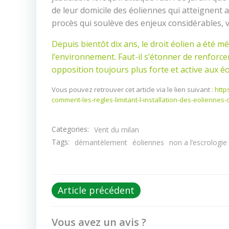
de leur domicile des éoliennes qui atteignent 
procès qui soulève des enjeux considérables, v
Depuis bientôt dix ans, le droit éolien a été
l’environnement. Faut-il s’étonner de renforcer
opposition toujours plus forte et active aux é
Vous pouvez retrouver cet article via le lien suivant :
http
comment-les-regles-limitant-l-installation-des-eolienne
Categories:
Vent du milan
Tags:
démantèlement
éoliennes
non a l’escrologie
Post
Article précédent
navigation
Vous avez un avis ?