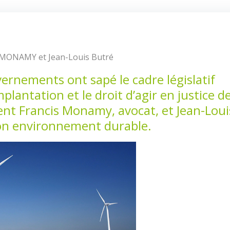
 MONAMY et Jean-Louis Butré
vernements ont sapé le cadre législatif
lantation et le droit d’agir en justice d
ent Francis Monamy, avocat, et Jean-Loui
ion environnement durable.