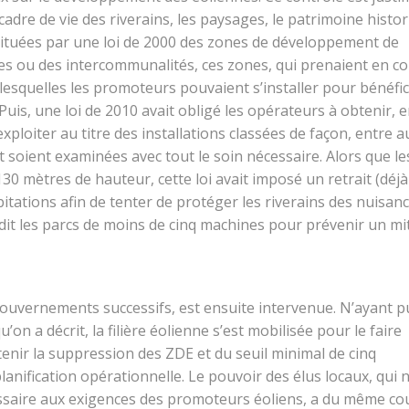
cadre de vie des riverains, les paysages, le patrimoine histo
instituées par une loi de 2000 des zones de développement de
unes ou des intercommunalités, ces zones, qui prenaient en 
 lesquelles les promoteurs pouvaient s’installer pour bénéfic
. Puis, une loi de 2010 avait obligé les opérateurs à obtenir, 
xploiter au titre des installations classées de façon, entre a
 soient examinées avec tout le soin nécessaire. Alors que le
0 mètres de hauteur, cette loi avait imposé un retrait (déjà
itations afin de tenter de protéger les riverains des nuisan
terdit les parcs de moins de cinq machines pour prévenir un m
ouvernements successifs, est ensuite intervenue. N’ayant p
on a décrit, la filière éolienne s’est mobilisée pour le faire
tenir la suppression des ZDE et du seuil minimal de cinq
lanification opérationnelle. Le pouvoir des élus locaux, qui 
ssaire aux exigences des promoteurs éoliens, a du même co