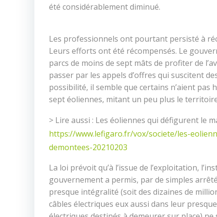
été considérablement diminué.
Les professionnels ont pourtant persisté à r
Leurs efforts ont été récompensés. Le gouvern
parcs de moins de sept mâts de profiter de l’ava
passer par les appels d’offres qui suscitent des
possibilité, il semble que certains n’aient pa
sept éoliennes, mitant un peu plus le territoire
> Lire aussi : Les éoliennes qui défigurent le 
https://www.lefigaro.fr/vox/societe/les-eolien
demontees-20210203
La loi prévoit qu’à l’issue de l’exploitation, l’i
gouvernement a permis, par de simples arrêtés
presque intégralité (soit des dizaines de milli
câbles électriques eux aussi dans leur presque i
électriques destinés à demeurer sur place) ne so