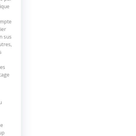
rique
compte
ier
en sus
utres,
s
ces
itage
u
ne
up