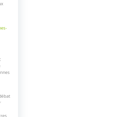
ux
nes-
t
e
ennes
 débat
r
tres