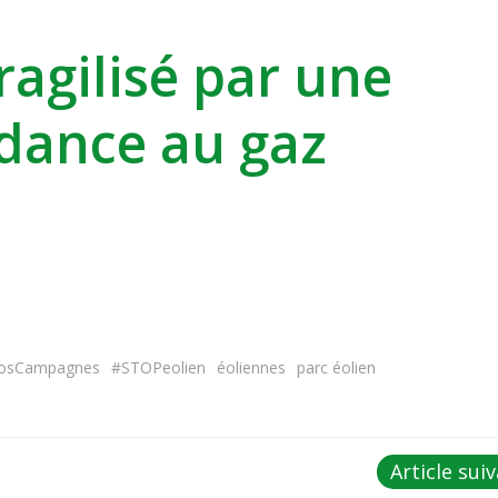
fragilisé par une
dance au gaz
osCampagnes
#STOPeolien
éoliennes
parc éolien
Post
Article sui