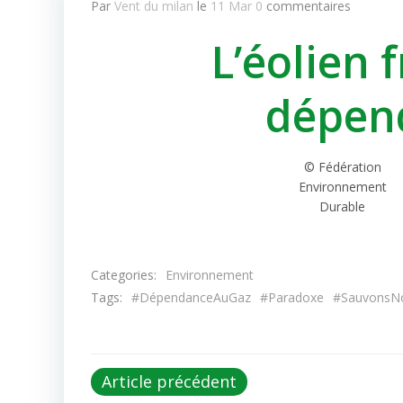
Par
Vent du milan
le
11 Mar
0
commentaires
L’éolien 
dépen
© Fédération
Environnement
Durable
Categories:
Environnement
Tags:
#DépendanceAuGaz
#Paradoxe
#SauvonsN
Post
Article précédent