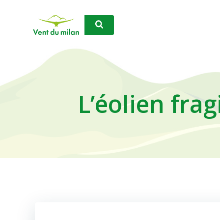
Aller
au
contenu
L’éolien fra