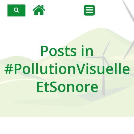
Aller
au
contenu
Posts in
#PollutionVisuelle
EtSonore