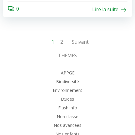
0
Lire la suite
Posts
Posts
Page
Page
1
2
Suivant
navigation
navigation
THEMES
APPGE
Biodiversité
Environnement
Etudes
Flash info
Non classé
Nos avancées
Nos enfants