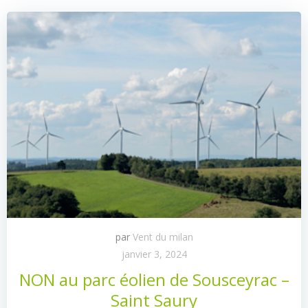
par
Vent du milan
janvier 3, 2024
NON au parc éolien de Sousceyrac –
Saint Saury